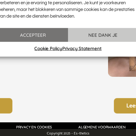
 Ook speelt hyaluronzuur
verbeteren en je ervaring te personaliseren. Je kunt je voorkeuren
an de huid door het
beheren, maar het blokkeren van sommige cookies kan de prestaties
ehandeling met een
van de site en de diensten beïnvloeden.
evigere huid en vermindering
er uiterlijk.
ACCEPTEER
NEE DANK JE
o®
Belotero® Revive
en
Cookie Policy
Privacy Statement
Lee
PRIVACY EN COOKIES
ALGEMENE VOORWAARDEN
Copyright 2025 - Es-thetics