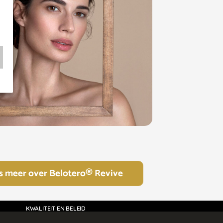
s meer over Belotero® Revive
KWALITEIT EN BELEID